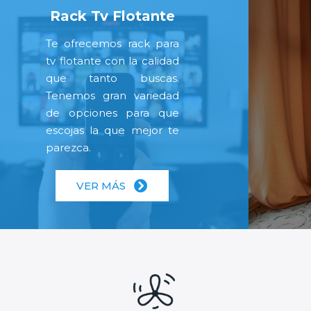
Rack Tv Flotante
Te ofrecemos rack para
tv flotante con la calidad
que tanto buscas.
Tenemos gran variedad
de opciones para que
escojas la que mejor te
parezca.
VER MÁS