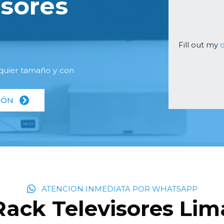
isores
Fill out my
o
lquier tamaño y con
IÓN
ATENCION INMEDIATA POR WHATSAPP
Rack Televisores Lim