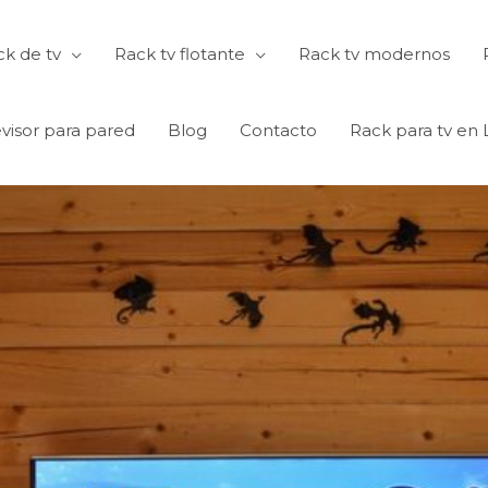
k de tv
Rack tv flotante
Rack tv modernos
visor para pared
Blog
Contacto
Rack para tv en