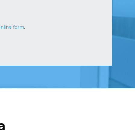
nline form
.
a