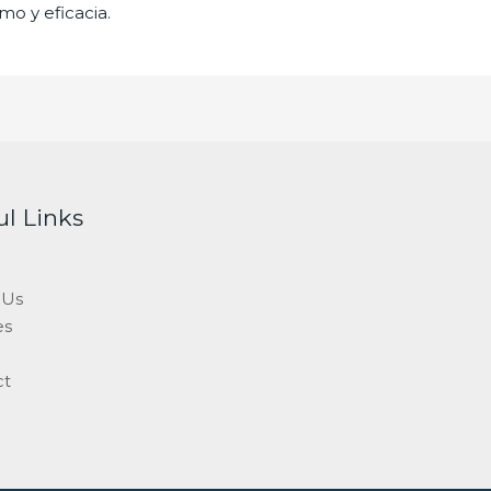
mo y eficacia.
ul Links
 Us
es
ct