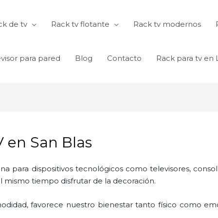
k de tv
Rack tv flotante
Rack tv modernos
visor para pared
Blog
Contacto
Rack para tv en
 en San Blas
ina para dispositivos tecnológicos como televisores, consol
l mismo tiempo disfrutar de la decoración.
odidad, favorece nuestro bienestar tanto físico como emo