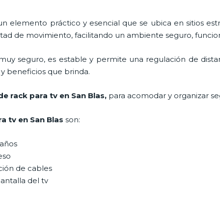
un elemento práctico y esencial
que se ubica en sitios est
tad de movimiento, facilitando un ambiente seguro, funcion
muy seguro, es estable y permite una regulación de dist
n y beneficios que brinda.
 de
rack para tv
en San Blas,
para acomodar y organizar se
ra tv
en San Blas
son:
maños
peso
ción de cables
antalla del tv