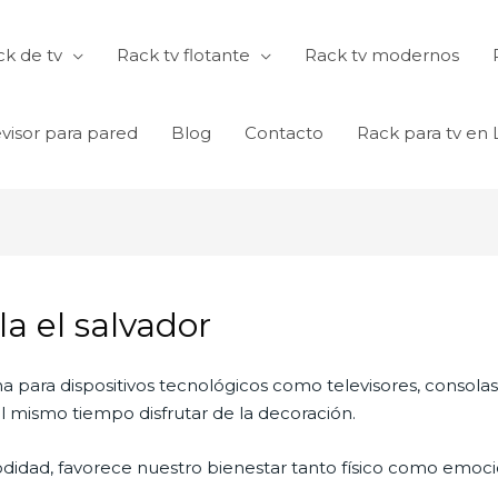
k de tv
Rack tv flotante
Rack tv modernos
visor para pared
Blog
Contacto
Rack para tv en
la el salvador
na para dispositivos tecnológicos como televisores, consola
 mismo tiempo disfrutar de la decoración.
didad, favorece nuestro bienestar tanto físico como emocio