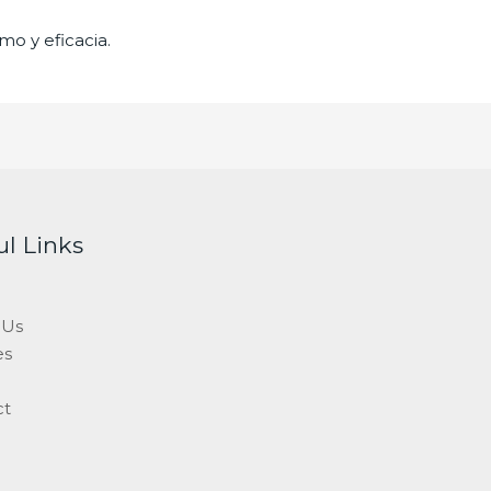
mo y eficacia.
ul Links
 Us
es
ct