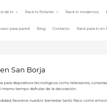
k de tv
Rack tv flotante
Rack tv modernos
visor para pared
Blog
Contacto
Rack para tv en
 en San Borja
na para dispositivos tecnológicos como televisores, consola
 mismo tiempo disfrutar de la decoración.
didad, favorece nuestro bienestar tanto físico como emocio