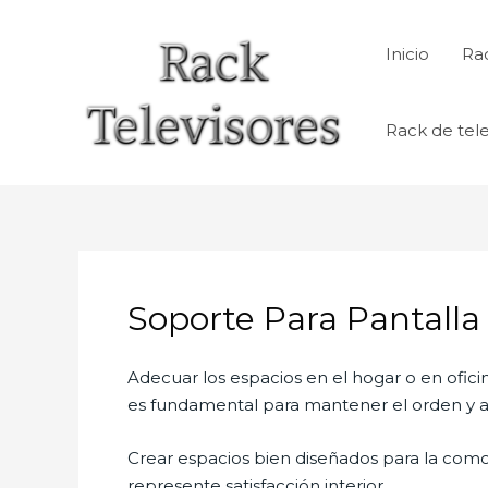
Ir
al
Inicio
Rac
contenido
Rack de tele
Soporte Para Pantalla
Adecuar los espacios en el hogar o en ofici
es fundamental para mantener el orden y al
Crear espacios bien diseñados para la como
represente satisfacción interior.