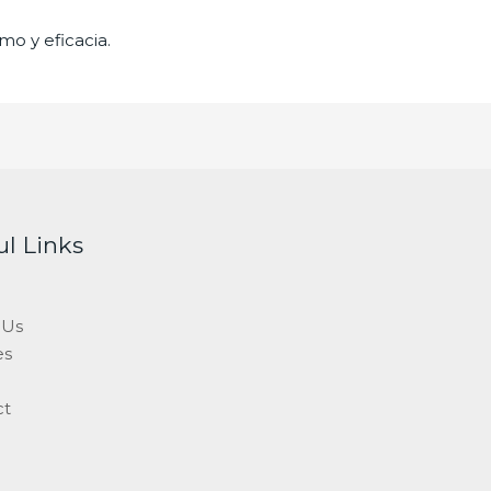
mo y eficacia.
ul Links
 Us
es
ct