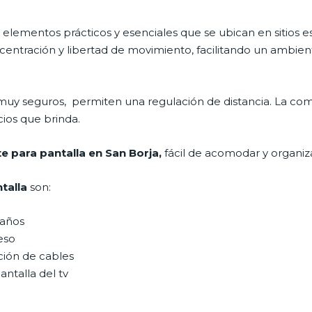
 elementos prácticos y esenciales que se ubican en sitios es
ntración y libertad de movimiento, facilitando un ambiente
muy seguros, permiten una regulación de distancia. La com
cios que brinda.
e para pantalla en San Borja,
fácil de acomodar y organiz
talla
son:
maños
eso
ción de cables
antalla del tv