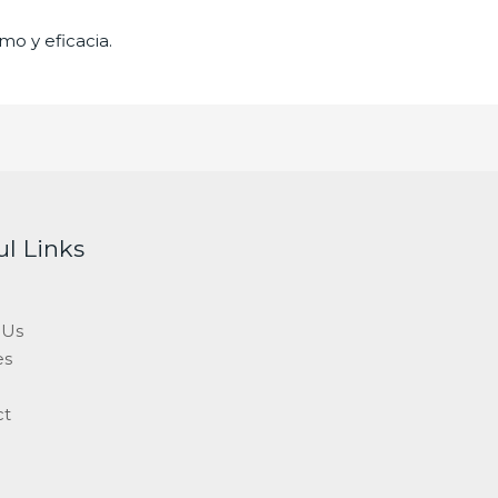
mo y eficacia.
ul Links
 Us
es
ct