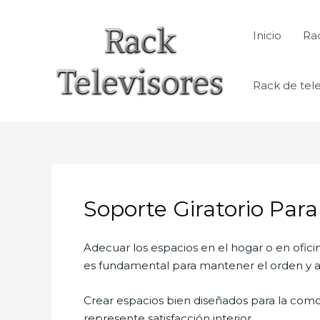
Ir
al
Inicio
Rac
contenido
Rack de tele
Soporte Giratorio Par
Adecuar los espacios en el hogar o en ofici
es fundamental para mantener el orden y al
Crear espacios bien diseñados para la como
represente satisfacción interior.