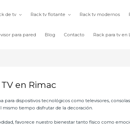
k de tv
Rack tv flotante
Rack tv modernos
visor para pared
Blog
Contacto
Rack para tv en
a TV en Rimac
na para dispositivos tecnológicos como televisores, consola
 mismo tiempo disfrutar de la decoración.
didad, favorece nuestro bienestar tanto físico como emocio