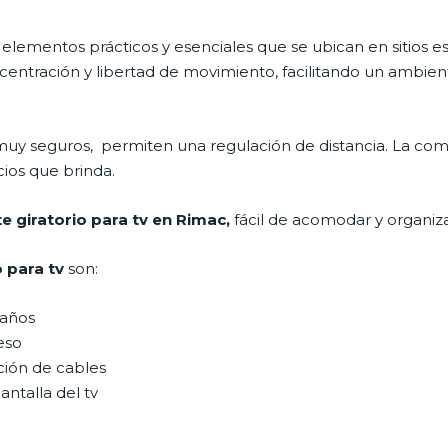
 elementos prácticos y esenciales que se ubican en sitios est
ntración y libertad de movimiento, facilitando un ambiente
muy seguros, permiten una regulación de distancia. La com
cios que brinda.
e giratorio para tv en Rimac,
fácil de acomodar y organiz
 para tv
son:
maños
eso
ción de cables
antalla del tv