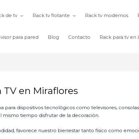
k de tv
Rack tv flotante
Rack tv modernos
visor para pared
Blog
Contacto
Rack para tv en
 TV en Miraflores
na para dispositivos tecnológicos como televisores, consola
 mismo tiempo disfrutar de la decoración.
didad, favorece nuestro bienestar tanto físico como emocio