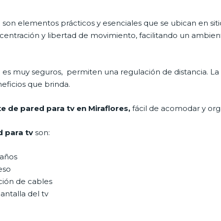
s
son elementos prácticos y esenciales que se ubican en sitio
ntración y libertad de movimiento, facilitando un ambiente
s
es muy seguros, permiten una regulación de distancia. L
neficios que brinda.
e de pared para tv en Miraflores,
fácil de acomodar y org
d para tv
son:
maños
eso
ción de cables
antalla del tv