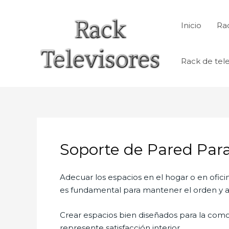
Ir
al
Inicio
Rac
contenido
Rack de tele
Soporte de Pared Para
Adecuar los espacios en el hogar o en ofici
es fundamental para mantener el orden y al
Crear espacios bien diseñados para la como
represente satisfacción interior.