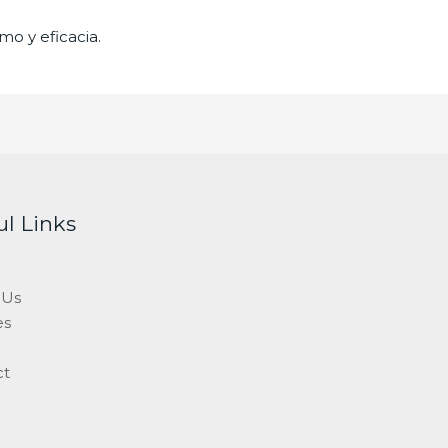
mo y eficacia.
ul Links
 Us
es
ct