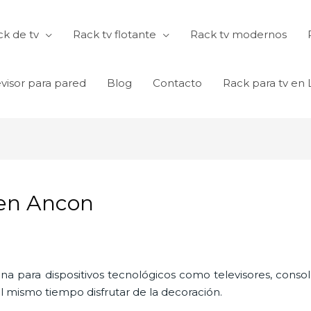
k de tv
Rack tv flotante
Rack tv modernos
visor para pared
Blog
Contacto
Rack para tv en
 en Ancon
ina para dispositivos tecnológicos como televisores, consol
l mismo tiempo disfrutar de la decoración.