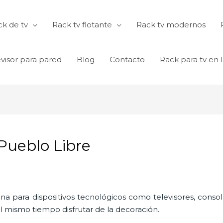
k de tv
Rack tv flotante
Rack tv modernos
visor para pared
Blog
Contacto
Rack para tv en
Pueblo Libre
ina para dispositivos tecnológicos como televisores, consol
l mismo tiempo disfrutar de la decoración.