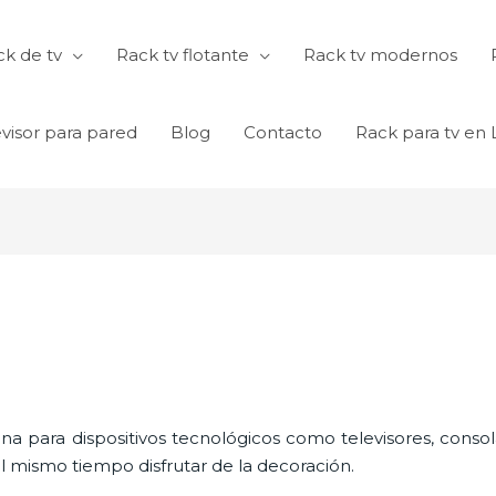
k de tv
Rack tv flotante
Rack tv modernos
visor para pared
Blog
Contacto
Rack para tv en
ina para dispositivos tecnológicos como televisores, consol
l mismo tiempo disfrutar de la decoración.