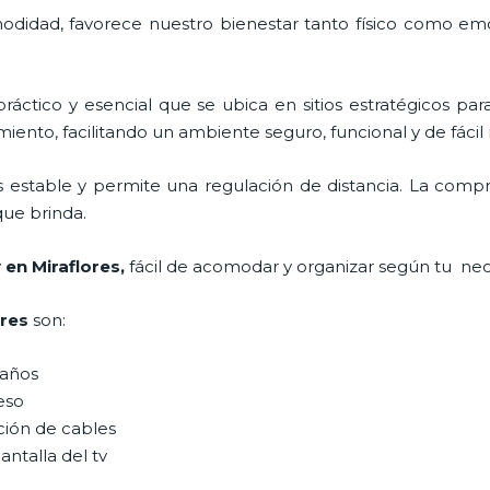
odidad, favorece nuestro bienestar tanto físico como emo
ráctico y esencial
que se ubica en sitios estratégicos par
iento, facilitando un ambiente seguro, funcional y de fáci
s estable y permite una regulación de distancia. La comp
 que brinda.
 en Miraflores,
fácil de acomodar y organizar según tu nec
ores
son:
maños
peso
ción de cables
antalla del tv