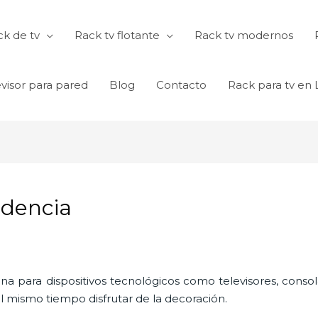
k de tv
Rack tv flotante
Rack tv modernos
visor para pared
Blog
Contacto
Rack para tv en
ndencia
ina para dispositivos tecnológicos como televisores, consol
l mismo tiempo disfrutar de la decoración.