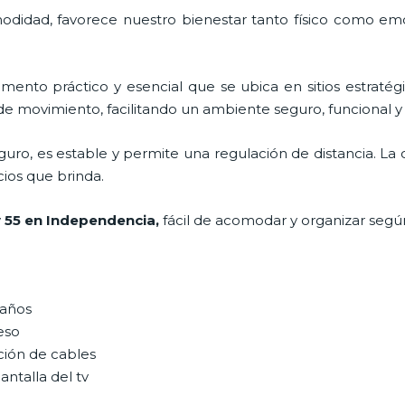
odidad, favorece nuestro bienestar tanto físico como emo
emento práctico y esencial
que se ubica en sitios estratég
de movimiento, facilitando un ambiente seguro, funcional y
uro, es estable y permite una regulación de distancia. L
icios que brinda.
v 55 en Independencia,
fácil de acomodar y organizar segú
maños
peso
ción de cables
antalla del tv