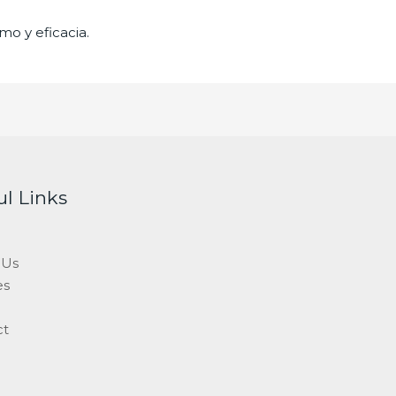
mo y eficacia.
ul Links
 Us
es
ct