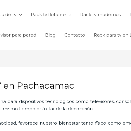
k de tv
Rack tv flotante
Rack tv modernos
visor para pared
Blog
Contacto
Rack para tv en
TV en Pachacamac
ina para dispositivos tecnológicos como televisores, consol
l mismo tiempo disfrutar de la decoración.
odidad, favorece nuestro bienestar tanto físico como emo