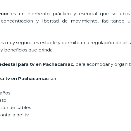
amac
es un elemento práctico y esencial
que se ubica 
oncentración y libertad de movimiento, facilitando u
es muy seguro, es estable y permite una regulación de dis
n y beneficios que brinda.
edestal para tv
en Pachacamac,
para acomodar y organiz
ra tv
en Pachacamac
son:
maños
peso
ción de cables
antalla del tv