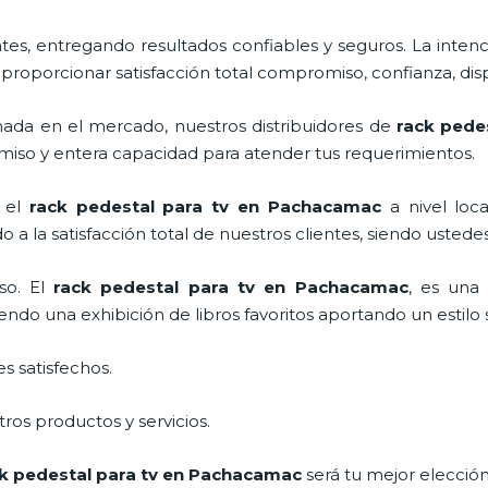
s, entregando resultados confiables y seguros. La intenc
s proporcionar satisfacción total compromiso, confianza, dis
da en el mercado, nuestros distribuidores de
rack pedes
miso y entera capacidad para atender tus requerimientos.
o el
rack pedestal para tv
en Pachacamac
a nivel loc
 a la satisfacción total de nuestros clientes, siendo uste
so. El
rack pedestal para tv
en Pachacamac
, es una
do una exhibición de libros favoritos aportando un estilo s
s satisfechos.
ros productos y servicios.
k pedestal para tv
en Pachacamac
será tu mejor elecció