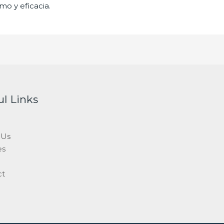
mo y eficacia.
ul Links
 Us
es
ct