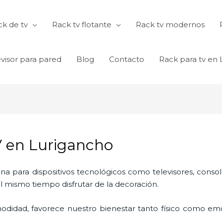
k de tv
Rack tv flotante
Rack tv modernos
visor para pared
Blog
Contacto
Rack para tv en
V en Lurigancho
ina para dispositivos tecnológicos como televisores, consol
l mismo tiempo disfrutar de la decoración.
odidad, favorece nuestro bienestar tanto físico como emo