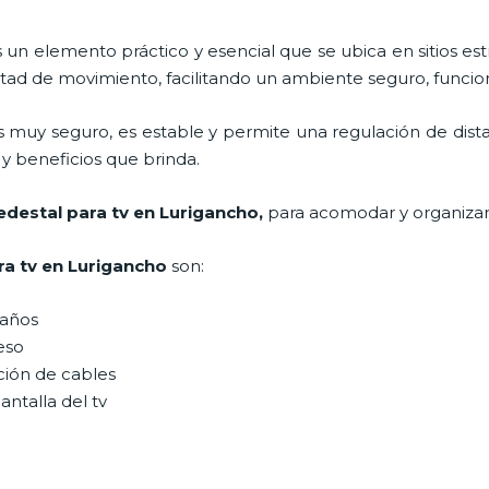
s un elemento práctico y esencial
que se ubica en sitios es
tad de movimiento, facilitando un ambiente seguro, funcion
s muy seguro, es estable y permite una regulación de dist
n y beneficios que brinda.
edestal para tv
en Lurigancho,
para acomodar y organizar
ra tv
en Lurigancho
son:
maños
peso
ción de cables
antalla del tv