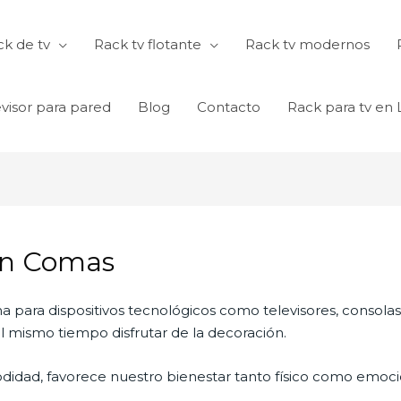
k de tv
Rack tv flotante
Rack tv modernos
visor para pared
Blog
Contacto
Rack para tv en
en Comas
na para dispositivos tecnológicos como televisores, consola
 mismo tiempo disfrutar de la decoración.
didad, favorece nuestro bienestar tanto físico como emocio