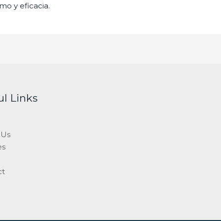
mo y eficacia.
ul Links
 Us
es
ct