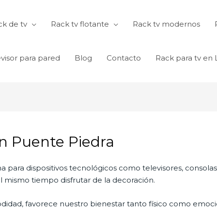
k de tv
Rack tv flotante
Rack tv modernos
visor para pared
Blog
Contacto
Rack para tv en
n Puente Piedra
na para dispositivos tecnológicos como televisores, consola
 mismo tiempo disfrutar de la decoración.
didad, favorece nuestro bienestar tanto físico como emocio