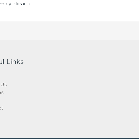
mo y eficacia.
ul Links
 Us
es
ct