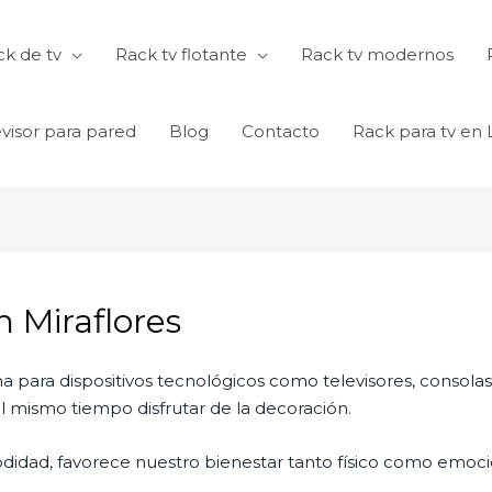
k de tv
Rack tv flotante
Rack tv modernos
visor para pared
Blog
Contacto
Rack para tv en
 Miraflores
na para dispositivos tecnológicos como televisores, consola
 mismo tiempo disfrutar de la decoración.
didad, favorece nuestro bienestar tanto físico como emocio