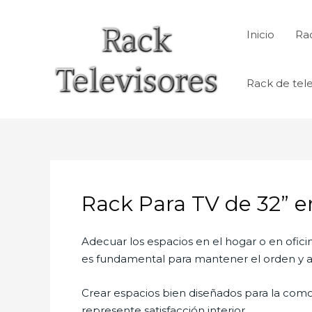
Ir
al
Inicio
Rac
contenido
Rack de tele
Rack Para TV de 32” en
Adecuar los espacios en el hogar o en ofici
es fundamental para mantener el orden y al
Crear espacios bien diseñados para la como
represente satisfacción interior.