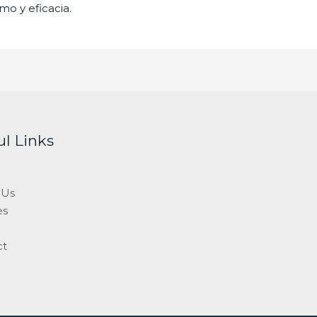
mo y eficacia.
ul Links
 Us
es
ct