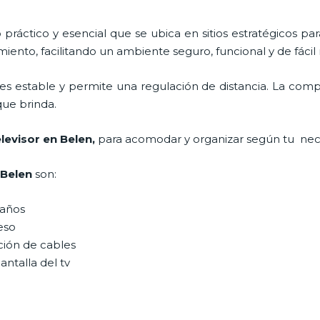
práctico y esencial
que se ubica en sitios estratégicos pa
iento, facilitando un ambiente seguro, funcional y de fáci
es estable y permite una regulación de distancia. La com
 que brinda.
elevisor
en Belen,
para acomodar y organizar según tu nec
Belen
son:
maños
peso
ción de cables
antalla del tv