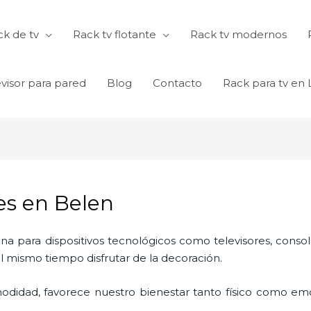
k de tv
Rack tv flotante
Rack tv modernos
visor para pared
Blog
Contacto
Rack para tv en
es en Belen
ina para dispositivos tecnológicos como televisores, consol
l mismo tiempo disfrutar de la decoración.
odidad, favorece nuestro bienestar tanto físico como emo