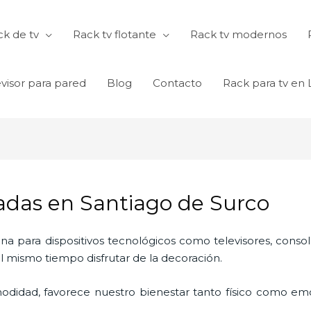
k de tv
Rack tv flotante
Rack tv modernos
visor para pared
Blog
Contacto
Rack para tv en
adas en Santiago de Surco
ina para dispositivos tecnológicos como televisores, consol
l mismo tiempo disfrutar de la decoración.
odidad, favorece nuestro bienestar tanto físico como emo