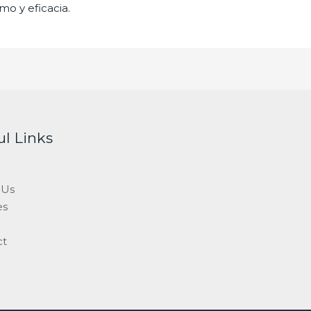
mo y eficacia.
ul Links
 Us
es
ct