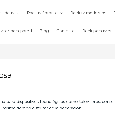
k de tv
Rack tv flotante
Rack tv modernos
visor para pared
Blog
Contacto
Rack para tv en
osa
ina para dispositivos tecnológicos como televisores, consol
l mismo tiempo disfrutar de la decoración.