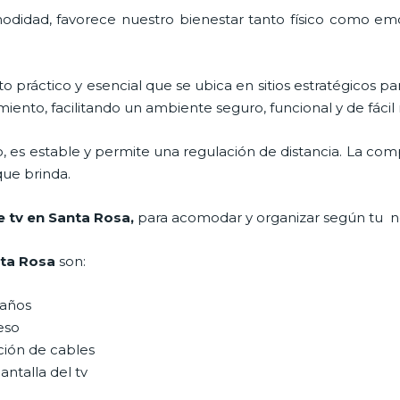
odidad, favorece nuestro bienestar tanto físico como emo
o práctico y esencial
que se ubica en sitios estratégicos p
iento, facilitando un ambiente seguro, funcional y de fáci
, es estable y permite una regulación de distancia. La co
 que brinda.
e tv en Santa Rosa,
para acomodar y organizar según tu n
nta Rosa
son:
maños
peso
ción de cables
antalla del tv