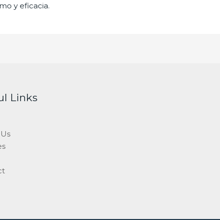
mo y eficacia.
ul Links
 Us
es
ct