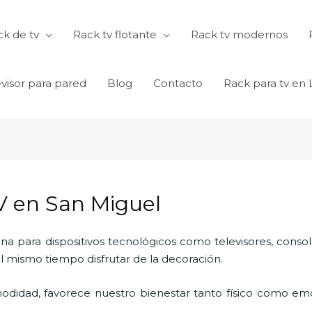
k de tv
Rack tv flotante
Rack tv modernos
visor para pared
Blog
Contacto
Rack para tv en
V en San Miguel
ina para dispositivos tecnológicos como televisores, consol
l mismo tiempo disfrutar de la decoración.
odidad, favorece nuestro bienestar tanto físico como emo