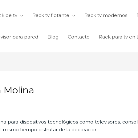
k de tv
Rack tv flotante
Rack tv modernos
visor para pared
Blog
Contacto
Rack para tv en
 Molina
ina para dispositivos tecnológicos como televisores, consol
l mismo tiempo disfrutar de la decoración.