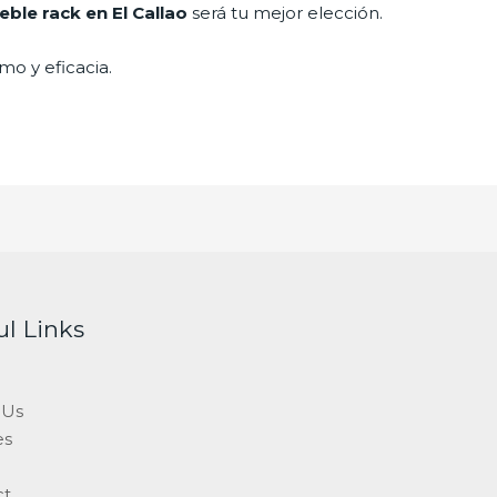
ble rack en El Callao
será tu mejor elección.
mo y eficacia.
ul Links
 Us
es
ct