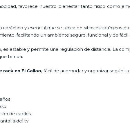
odidad, favorece nuestro bienestar tanto físico como emo
o práctico y esencial
que se ubica en sitios estratégicos p
iento, facilitando un ambiente seguro, funcional y de fáci
, es estable y permite una regulación de distancia. La co
 que brinda.
 rack en El Callao,
fácil de acomodar y organizar según tu
maños
peso
ción de cables
antalla del tv