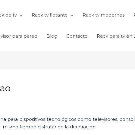
k de tv
Rack tv flotante
Rack tv modernos
visor para pared
Blog
Contacto
Rack para tv en
lao
ina para dispositivos tecnológicos como televisores, consol
l mismo tiempo disfrutar de la decoración.