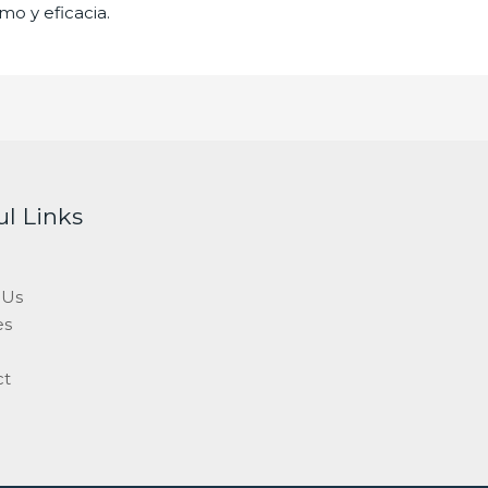
mo y eficacia.
ul Links
 Us
es
ct