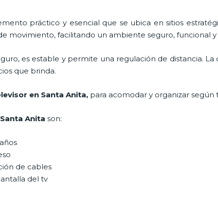
emento práctico y esencial
que se ubica en sitios estraté
de movimiento, facilitando un ambiente seguro, funcional y
guro, es estable y permite una regulación de distancia. L
icios que brinda.
elevisor
en Santa Anita,
para acomodar y organizar según 
Santa Anita
son:
maños
peso
ción de cables
antalla del tv