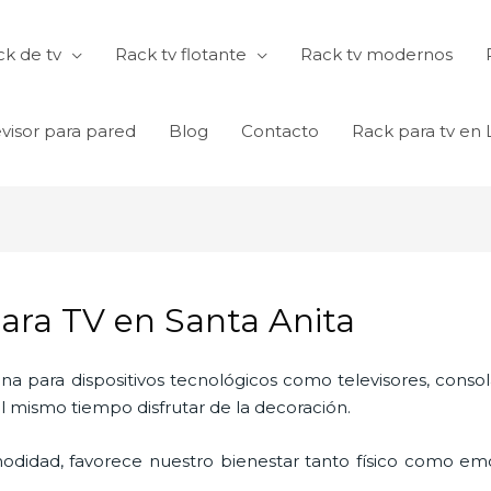
k de tv
Rack tv flotante
Rack tv modernos
visor para pared
Blog
Contacto
Rack para tv en
Para TV en Santa Anita
ina para dispositivos tecnológicos como televisores, consol
l mismo tiempo disfrutar de la decoración.
odidad, favorece nuestro bienestar tanto físico como emo