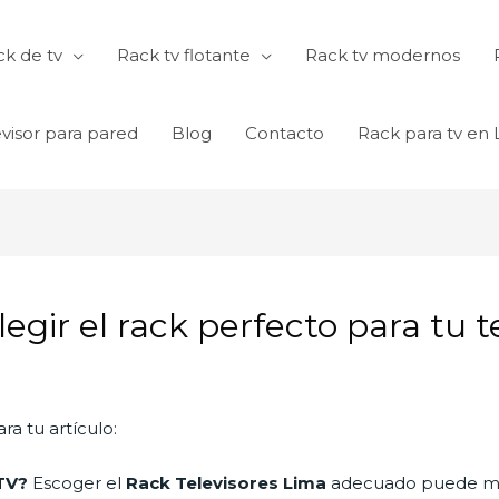
k de tv
Rack tv flotante
Rack tv modernos
visor para pared
Blog
Contacto
Rack para tv en
egir el rack perfecto para tu t
ra tu artículo:
TV?
Escoger el
Rack Televisores Lima
adecuado puede mej