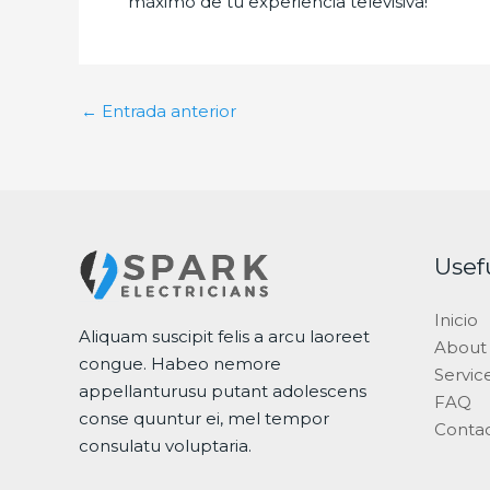
máximo de tu experiencia televisiva!
←
Entrada anterior
Usef
Inicio
Aliquam suscipit felis a arcu laoreet
About
congue. Habeo nemore
Servic
appellanturusu putant adolescens
FAQ
conse quuntur ei, mel tempor
Conta
consulatu voluptaria.