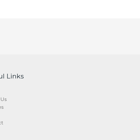
ul Links
 Us
es
ct