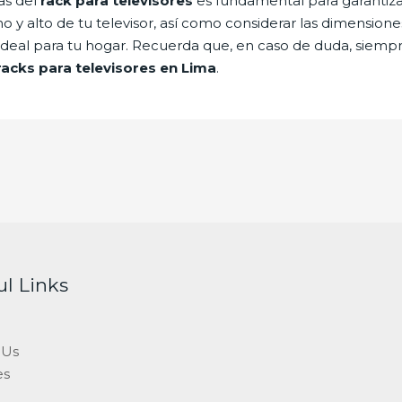
as del
rack para televisores
es fundamental para garantizar
ho y alto de tu televisor, así como considerar las dimension
 ideal para tu hogar. Recuerda que, en caso de duda, siem
racks para televisores en Lima
.
ul Links
 Us
es