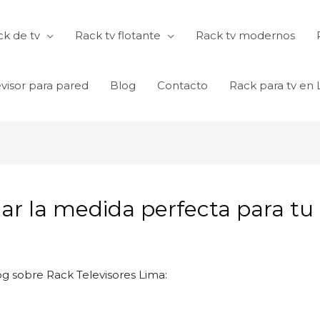
k de tv
Rack tv flotante
Rack tv modernos
visor para pared
Blog
Contacto
Rack para tv en
r la medida perfecta para tu r
log sobre Rack Televisores Lima: