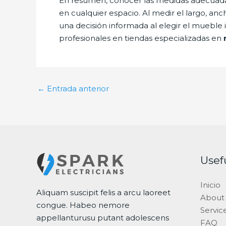
En resumen, conocer las medidas adecuad
en cualquier espacio. Al medir el largo, anc
una decisión informada al elegir el mueble
profesionales en tiendas especializadas en
←
Entrada anterior
Usef
Inicio
Aliquam suscipit felis a arcu laoreet
About
congue. Habeo nemore
Servic
appellanturusu putant adolescens
FAQ