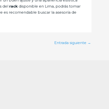
 un buen ajuste y una apariencia estética
es del
rack
disponible en Lima, podrás tomar
pre es recomendable buscar la asesoría de
Entrada siguiente
→